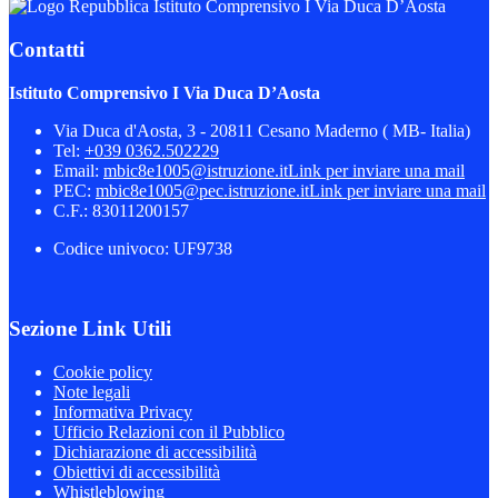
Istituto Comprensivo I Via Duca D’Aosta
Contatti
Istituto Comprensivo I Via Duca D’Aosta
Via Duca d'Aosta, 3 - 20811 Cesano Maderno ( MB- Italia)
Tel:
+039 0362.502229
Email:
mbic8e1005@istruzione.it
Link per inviare una mail
PEC:
mbic8e1005@pec.istruzione.it
Link per inviare una mail
C.F.: 83011200157
Codice univoco: UF9738
Sezione Link Utili
Cookie policy
Note legali
Informativa Privacy
Ufficio Relazioni con il Pubblico
Dichiarazione di accessibilità
Obiettivi di accessibilità
Whistleblowing