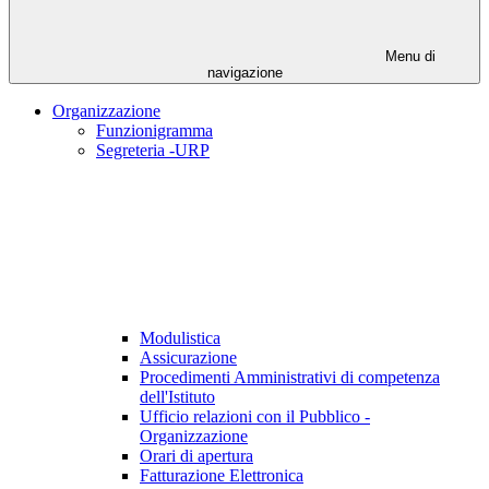
Menu di
navigazione
Organizzazione
Funzionigramma
Segreteria -URP
Modulistica
Assicurazione
Procedimenti Amministrativi di competenza
dell'Istituto
Ufficio relazioni con il Pubblico -
Organizzazione
Orari di apertura
Fatturazione Elettronica