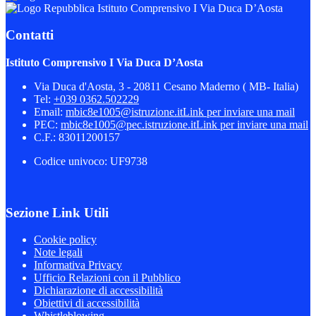
Istituto Comprensivo I Via Duca D’Aosta
Contatti
Istituto Comprensivo I Via Duca D’Aosta
Via Duca d'Aosta, 3 - 20811 Cesano Maderno ( MB- Italia)
Tel:
+039 0362.502229
Email:
mbic8e1005@istruzione.it
Link per inviare una mail
PEC:
mbic8e1005@pec.istruzione.it
Link per inviare una mail
C.F.: 83011200157
Codice univoco: UF9738
Sezione Link Utili
Cookie policy
Note legali
Informativa Privacy
Ufficio Relazioni con il Pubblico
Dichiarazione di accessibilità
Obiettivi di accessibilità
Whistleblowing