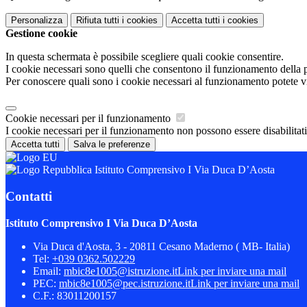
Personalizza
Rifiuta tutti
i cookies
Accetta tutti
i cookies
Gestione cookie
In questa schermata è possibile scegliere quali cookie consentire.
I cookie necessari sono quelli che consentono il funzionamento della pi
Per conoscere quali sono i cookie necessari al funzionamento potete v
Cookie necessari per il funzionamento
I cookie necessari per il funzionamento non possono essere disabilitati.
Accetta tutti
Salva le preferenze
Istituto Comprensivo I Via Duca D’Aosta
Contatti
Istituto Comprensivo I Via Duca D’Aosta
Via Duca d'Aosta, 3 - 20811 Cesano Maderno ( MB- Italia)
Tel:
+039 0362.502229
Email:
mbic8e1005@istruzione.it
Link per inviare una mail
PEC:
mbic8e1005@pec.istruzione.it
Link per inviare una mail
C.F.: 83011200157