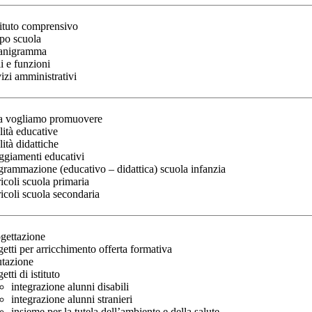
stituto comprensivo
po scuola
anigramma
i e funzioni
vizi amministrativi
a vogliamo promuovere
lità educative
lità didattiche
eggiamenti educativi
grammazione (educativo – didattica) scuola infanzia
ricoli scuola primaria
ricoli scuola secondaria
gettazione
getti per arricchimento offerta formativa
utazione
etti di istituto
integrazione alunni disabili
integrazione alunni stranieri
insieme per la tutela dell’ambiente e della salute