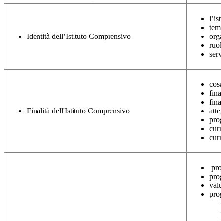
l’i
tem
Identità dell’Istituto Comprensivo
org
ruol
ser
cos
fina
fina
Finalità dell'Istituto Comprensivo
att
pro
cur
cur
pro
pro
val
prog