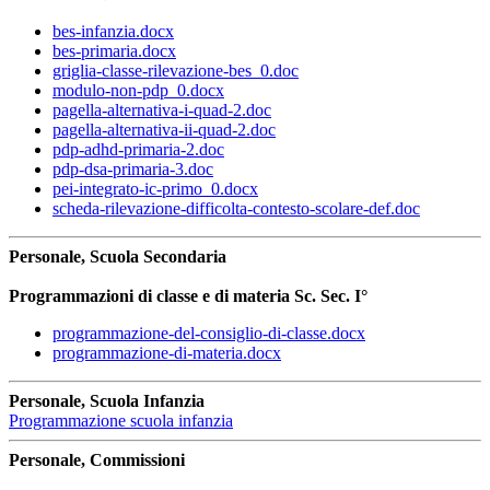
bes-infanzia.docx
bes-primaria.docx
griglia-classe-rilevazione-bes_0.doc
modulo-non-pdp_0.docx
pagella-alternativa-i-quad-2.doc
pagella-alternativa-ii-quad-2.doc
pdp-adhd-primaria-2.doc
pdp-dsa-primaria-3.doc
pei-integrato-ic-primo_0.docx
scheda-rilevazione-difficolta-contesto-scolare-def.doc
Personale, Scuola Secondaria
Programmazioni di classe e di materia Sc. Sec. I°
programmazione-del-consiglio-di-classe.docx
programmazione-di-materia.docx
Personale, Scuola Infanzia
Programmazione scuola infanzia
Personale, Commissioni