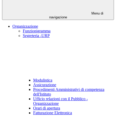
Menu di
navigazione
Organizzazione
Funzionigramma
Segreteria -URP
Modulistica
Assicurazione
Procedimenti Amministrativi di competenza
dell'Istituto
Ufficio relazioni con il Pubblico -
Organizzazione
Orari di apertura
Fatturazione Elettronica