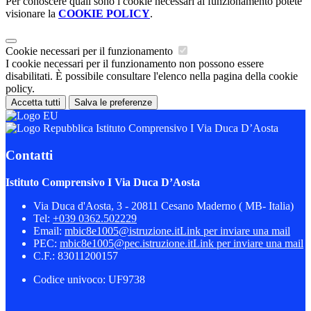
Per conoscere quali sono i cookie necessari al funzionamento potete
visionare la
COOKIE POLICY
.
Cookie necessari per il funzionamento
I cookie necessari per il funzionamento non possono essere
disabilitati. È possibile consultare l'elenco nella pagina della cookie
policy.
Accetta tutti
Salva le preferenze
Istituto Comprensivo I Via Duca D’Aosta
Contatti
Istituto Comprensivo I Via Duca D’Aosta
Via Duca d'Aosta, 3 - 20811 Cesano Maderno ( MB- Italia)
Tel:
+039 0362.502229
Email:
mbic8e1005@istruzione.it
Link per inviare una mail
PEC:
mbic8e1005@pec.istruzione.it
Link per inviare una mail
C.F.: 83011200157
Codice univoco: UF9738