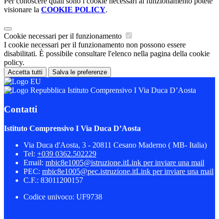
Per conoscere quali sono i cookie necessari al funzionamento potete
visionare la
COOKIE POLICY
.
Cookie necessari per il funzionamento
I cookie necessari per il funzionamento non possono essere
disabilitati. È possibile consultare l'elenco nella pagina della cookie
policy.
Accetta tutti
Salva le preferenze
Istituto Comprensivo I Via Duca D’Aosta
Contatti
Istituto Comprensivo I Via Duca D’Aosta
Via Duca d'Aosta, 3 - 20811 Cesano Maderno ( MB- Italia)
Tel:
+039 0362.502229
Email:
mbic8e1005@istruzione.it
Link per inviare una mail
PEC:
mbic8e1005@pec.istruzione.it
Link per inviare una mail
C.F.: 83011200157
Codice univoco: UF9738