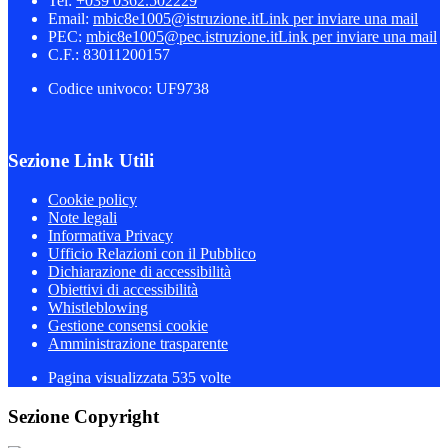
Tel:
+039 0362.502229
Email:
mbic8e1005@istruzione.it
Link per inviare una mail
PEC:
mbic8e1005@pec.istruzione.it
Link per inviare una mail
C.F.: 83011200157
Codice univoco: UF9738
Sezione Link Utili
Cookie policy
Note legali
Informativa Privacy
Ufficio Relazioni con il Pubblico
Dichiarazione di accessibilità
Obiettivi di accessibilità
Whistleblowing
Gestione consensi cookie
Amministrazione trasparente
Pagina visualizzata
535
volte
Sezione Copyright