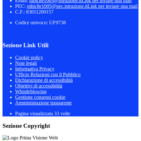
Email:
mbic8e1005@istruzione.it
Link per inviare una mail
PEC:
mbic8e1005@pec.istruzione.it
Link per inviare una mail
C.F.: 83011200157
Codice univoco: UF9738
Sezione Link Utili
Cookie policy
Note legali
Informativa Privacy
Ufficio Relazioni con il Pubblico
Dichiarazione di accessibilità
Obiettivi di accessibilità
Whistleblowing
Gestione consensi cookie
Amministrazione trasparente
Pagina visualizzata
33
volte
Sezione Copyright