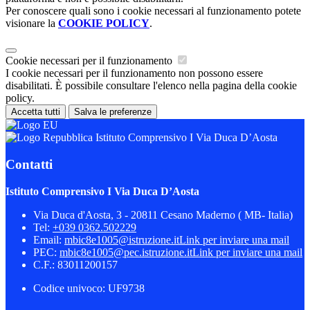
Per conoscere quali sono i cookie necessari al funzionamento potete
visionare la
COOKIE POLICY
.
Cookie necessari per il funzionamento
I cookie necessari per il funzionamento non possono essere
disabilitati. È possibile consultare l'elenco nella pagina della cookie
policy.
Accetta tutti
Salva le preferenze
Istituto Comprensivo I Via Duca D’Aosta
Contatti
Istituto Comprensivo I Via Duca D’Aosta
Via Duca d'Aosta, 3 - 20811 Cesano Maderno ( MB- Italia)
Tel:
+039 0362.502229
Email:
mbic8e1005@istruzione.it
Link per inviare una mail
PEC:
mbic8e1005@pec.istruzione.it
Link per inviare una mail
C.F.: 83011200157
Codice univoco: UF9738