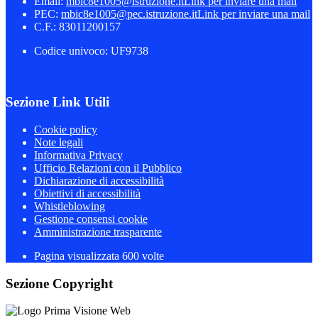
Email:
mbic8e1005@istruzione.it
Link per inviare una mail
PEC:
mbic8e1005@pec.istruzione.it
Link per inviare una mail
C.F.: 83011200157
Codice univoco: UF9738
Sezione Link Utili
Cookie policy
Note legali
Informativa Privacy
Ufficio Relazioni con il Pubblico
Dichiarazione di accessibilità
Obiettivi di accessibilità
Whistleblowing
Gestione consensi cookie
Amministrazione trasparente
Pagina visualizzata
600
volte
Sezione Copyright