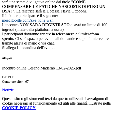
sarà una serata divulgativa online dal titolo "
COME
COMPENSARE LE FATICHE NASCOSTE DIETRO UN
DSA?
". La relatrice sarà la Dott.ssa Flavia Ottoboni.
Il link per partecipare è il seguente:
meet.google.com/zxe-gqhe-
wzn
.
L'incontro
NON
SARÀ
REGISTRATO
e avrà un limite di 100
ingressi (limite della piattaforma usata).
I partecipanti dovranno
tenere la telecamera e il microfono
spento.
Ci sarà spazio per eventuali domande e si potrà intervenire
tramite alzata di mano o via chat.
Si allega la locandina dell'evento.
Allegati
Incontro online Cesano Maderno 13-02-2025.pdf
File PDF
Contatore click: 67
Notizie
Questo sito o gli strumenti terzi da questo utilizzati si avvalgono di
cookie necessari al funzionamento ed utili alle finalità illustrate nella
COOKIE POLICY
.