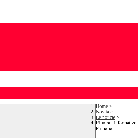
Home
>
Novità
>
Le notizie
>
Riunioni informative pe
Primaria