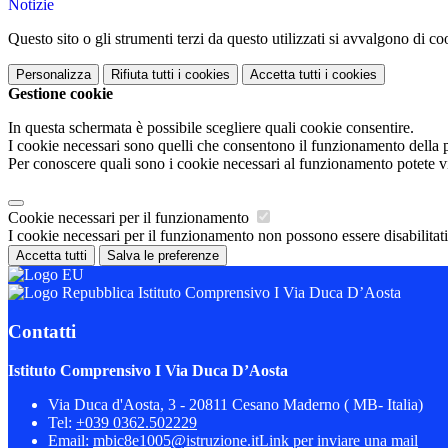
Notizie
Questo sito o gli strumenti terzi da questo utilizzati si avvalgono di coo
Personalizza
Rifiuta tutti
i cookies
Accetta tutti
i cookies
Gestione cookie
In questa schermata è possibile scegliere quali cookie consentire.
I cookie necessari sono quelli che consentono il funzionamento della pi
Per conoscere quali sono i cookie necessari al funzionamento potete v
Cookie necessari per il funzionamento
I cookie necessari per il funzionamento non possono essere disabilitati.
Accetta tutti
Salva le preferenze
Istituto Comprensivo I Via Duca D’Aosta
Contatti
Istituto Comprensivo I Via Duca D’Aosta
Via Duca d'Aosta, 3 - 20811 Cesano Maderno ( MB- Italia)
Tel:
+039 0362.502229
Email:
mbic8e1005@istruzione.it
Link per inviare una mail