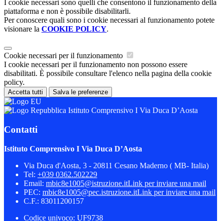
I cookie necessari sono quelli che consentono il funzionamento della
piattaforma e non è possibile disabilitarli.
Per conoscere quali sono i cookie necessari al funzionamento potete
visionare la
COOKIE POLICY
.
Cookie necessari per il funzionamento
I cookie necessari per il funzionamento non possono essere
disabilitati. È possibile consultare l'elenco nella pagina della cookie
policy.
Accetta tutti
Salva le preferenze
Istituto Comprensivo I Via Duca D’Aosta
Contatti
Istituto Comprensivo I Via Duca D’Aosta
Via Duca d'Aosta, 3 - 20811 Cesano Maderno ( MB- Italia)
Tel:
+039 0362.502229
Email:
mbic8e1005@istruzione.it
Link per inviare una mail
PEC:
mbic8e1005@pec.istruzione.it
Link per inviare una mail
C.F.: 83011200157
Codice univoco: UF9738