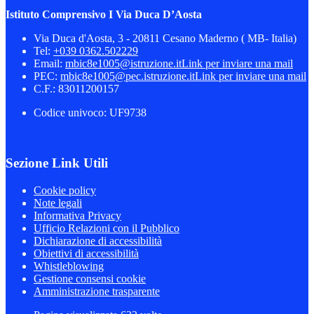
Istituto Comprensivo I Via Duca D’Aosta
Via Duca d'Aosta, 3 - 20811 Cesano Maderno ( MB- Italia)
Tel:
+039 0362.502229
Email:
mbic8e1005@istruzione.it
Link per inviare una mail
PEC:
mbic8e1005@pec.istruzione.it
Link per inviare una mail
C.F.: 83011200157
Codice univoco: UF9738
Sezione Link Utili
Cookie policy
Note legali
Informativa Privacy
Ufficio Relazioni con il Pubblico
Dichiarazione di accessibilità
Obiettivi di accessibilità
Whistleblowing
Gestione consensi cookie
Amministrazione trasparente