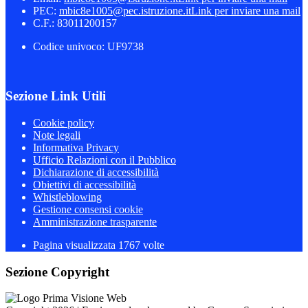
PEC:
mbic8e1005@pec.istruzione.it
Link per inviare una mail
C.F.: 83011200157
Codice univoco: UF9738
Sezione Link Utili
Cookie policy
Note legali
Informativa Privacy
Ufficio Relazioni con il Pubblico
Dichiarazione di accessibilità
Obiettivi di accessibilità
Whistleblowing
Gestione consensi cookie
Amministrazione trasparente
Pagina visualizzata
1767
volte
Sezione Copyright