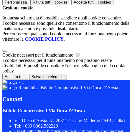
Personalizza
Rifiuta tutti
i cookies
Accetta tutti
i cookies
Gestione cookie
In questa schermata è possibile scegliere quali cookie consentire.
I cookie necessari sono quelli che consentono il funzionamento della
piattaforma e non è possibile disabilitarli.
Per conoscere quali sono i cookie necessari al funzionamento potete
visionare la
COOKIE POLICY
.
Cookie necessari per il funzionamento
I cookie necessari per il funzionamento non possono essere
disabilitati. È possibile consultare l'elenco nella pagina della cookie
policy.
Accetta tutti
Salva le preferenze
Istituto Comprensivo I Via Duca D’Aosta
Contatti
Istituto Comprensivo I Via Duca D’Aosta
Via Duca d'Aosta, 3 - 20811 Cesano Maderno ( MB- Italia)
Tel:
+039 0362.502229
Email:
mbic8e1005@istruzione.it
Link per inviare una mail