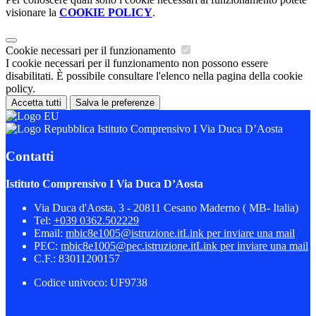
visionare la
COOKIE POLICY
.
Cookie necessari per il funzionamento
I cookie necessari per il funzionamento non possono essere
disabilitati. È possibile consultare l'elenco nella pagina della cookie
policy.
Accetta tutti
Salva le preferenze
Istituto Comprensivo I Via Duca D’Aosta
Contatti
Istituto Comprensivo I Via Duca D’Aosta
Via Duca d'Aosta, 3 - 20811 Cesano Maderno ( MB- Italia)
Tel:
+039 0362.502229
Email:
mbic8e1005@istruzione.it
Link per inviare una mail
PEC:
mbic8e1005@pec.istruzione.it
Link per inviare una mail
C.F.: 83011200157
Codice univoco: UF9738