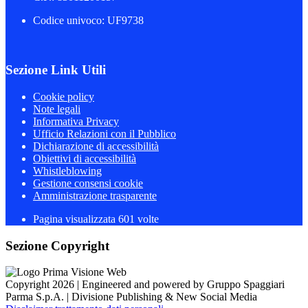
Codice univoco: UF9738
Sezione Link Utili
Cookie policy
Note legali
Informativa Privacy
Ufficio Relazioni con il Pubblico
Dichiarazione di accessibilità
Obiettivi di accessibilità
Whistleblowing
Gestione consensi cookie
Amministrazione trasparente
Pagina visualizzata
601
volte
Sezione Copyright
Copyright 2026 | Engineered and powered by Gruppo Spaggiari
Parma S.p.A. | Divisione Publishing & New Social Media