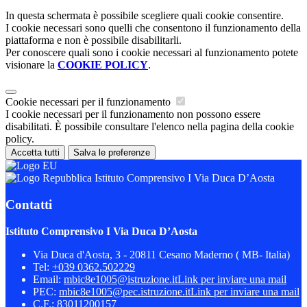
In questa schermata è possibile scegliere quali cookie consentire.
I cookie necessari sono quelli che consentono il funzionamento della
piattaforma e non è possibile disabilitarli.
Per conoscere quali sono i cookie necessari al funzionamento potete
visionare la
COOKIE POLICY
.
Cookie necessari per il funzionamento
I cookie necessari per il funzionamento non possono essere
disabilitati. È possibile consultare l'elenco nella pagina della cookie
policy.
Accetta tutti
Salva le preferenze
Istituto Comprensivo I Via Duca D’Aosta
Contatti
Istituto Comprensivo I Via Duca D’Aosta
Via Duca d'Aosta, 3 - 20811 Cesano Maderno ( MB- Italia)
Tel:
+039 0362.502229
Email:
mbic8e1005@istruzione.it
Link per inviare una mail
PEC:
mbic8e1005@pec.istruzione.it
Link per inviare una mail
C.F.: 83011200157