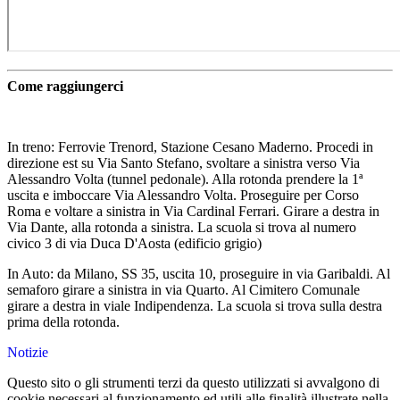
Come raggiungerci
In treno: Ferrovie Trenord, Stazione Cesano Maderno. Procedi in
direzione est su Via Santo Stefano, svoltare a sinistra verso Via
Alessandro Volta (tunnel pedonale). Alla rotonda prendere la 1ª
uscita e imboccare Via Alessandro Volta. Proseguire per Corso
Roma e voltare a sinistra in Via Cardinal Ferrari. Girare a destra in
Via Dante, alla rotonda a sinistra. La scuola si trova al numero
civico 3 di via Duca D'Aosta (edificio grigio)
In Auto: da Milano, SS 35, uscita 10, proseguire in via Garibaldi. Al
semaforo girare a sinistra in via Quarto. Al Cimitero Comunale
girare a destra in viale Indipendenza. La scuola si trova sulla destra
prima della rotonda.
Notizie
Questo sito o gli strumenti terzi da questo utilizzati si avvalgono di
cookie necessari al funzionamento ed utili alle finalità illustrate nella