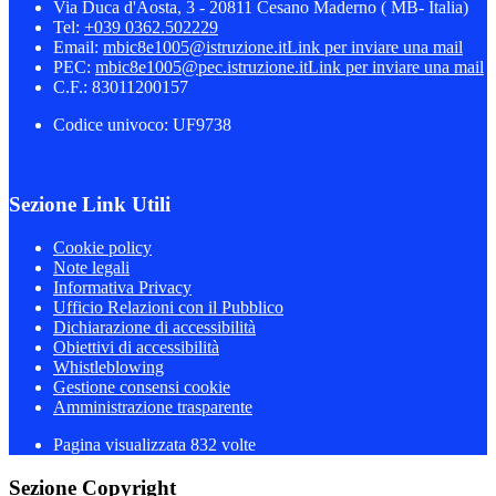
Via Duca d'Aosta, 3 - 20811 Cesano Maderno ( MB- Italia)
Tel:
+039 0362.502229
Email:
mbic8e1005@istruzione.it
Link per inviare una mail
PEC:
mbic8e1005@pec.istruzione.it
Link per inviare una mail
C.F.: 83011200157
Codice univoco: UF9738
Sezione Link Utili
Cookie policy
Note legali
Informativa Privacy
Ufficio Relazioni con il Pubblico
Dichiarazione di accessibilità
Obiettivi di accessibilità
Whistleblowing
Gestione consensi cookie
Amministrazione trasparente
Pagina visualizzata
832
volte
Sezione Copyright