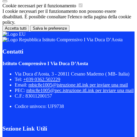
Cookie necessari per il funzionamento
I cookie necessari per il funzionamento non possono essere
disabilitati. È possibile consultare l'elenco nella pagina della cookie
policy.
Accetta tutti
Salva le preferenze
Istituto Comprensivo I Via Duca D’Aosta
Contatti
Istituto Comprensivo I Via Duca D’Aosta
Via Duca d'Aosta, 3 - 20811 Cesano Maderno ( MB- Italia)
Tel:
+039 0362.502229
Email:
mbic8e1005@istruzione.it
Link per inviare una mail
PEC:
mbic8e1005@pec.istruzione.it
Link per inviare una mail
C.F.: 83011200157
Codice univoco: UF9738
Sezione Link Utili