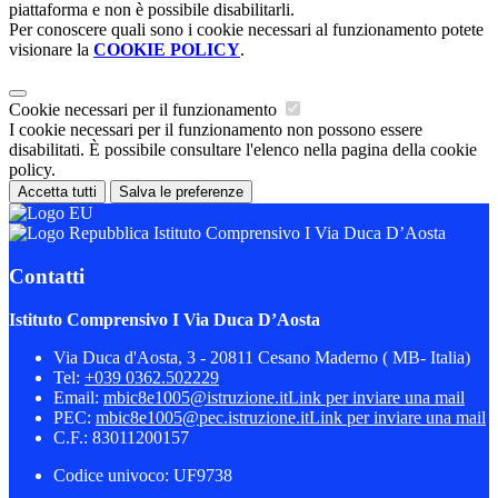
piattaforma e non è possibile disabilitarli.
Per conoscere quali sono i cookie necessari al funzionamento potete
visionare la
COOKIE POLICY
.
Cookie necessari per il funzionamento
I cookie necessari per il funzionamento non possono essere
disabilitati. È possibile consultare l'elenco nella pagina della cookie
policy.
Accetta tutti
Salva le preferenze
Istituto Comprensivo I Via Duca D’Aosta
Contatti
Istituto Comprensivo I Via Duca D’Aosta
Via Duca d'Aosta, 3 - 20811 Cesano Maderno ( MB- Italia)
Tel:
+039 0362.502229
Email:
mbic8e1005@istruzione.it
Link per inviare una mail
PEC:
mbic8e1005@pec.istruzione.it
Link per inviare una mail
C.F.: 83011200157
Codice univoco: UF9738