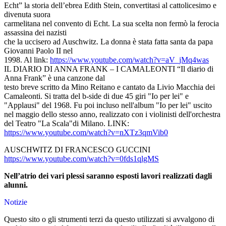
Echt” la storia dell’ebrea Edith Stein, convertitasi al cattolicesimo e
divenuta suora
carmelitana nel convento di Echt. La sua scelta non fermò la ferocia
assassina dei nazisti
che la uccisero ad Auschwitz. La donna è stata fatta santa da papa
Giovanni Paolo II nel
1998. Al link:
https://www.youtube.com/watch?v=aV_jMq4was
IL DIARIO DI ANNA FRANK – I CAMALEONTI “Il diario di
Anna Frank” è una canzone dal
testo breve scritto da Mino Reitano e cantato da Livio Macchia dei
Camaleonti. Si tratta del b-side di due 45 giri "Io per lei" e
"Applausi" del 1968. Fu poi incluso nell'album "Io per lei" uscito
nel maggio dello stesso anno, realizzato con i violinisti dell'orchestra
del Teatro "La Scala"di Milano. LINK:
https://www.youtube.com/watch?v=nXTz3qmVib0
AUSCHWITZ DI FRANCESCO GUCCINI
https://www.youtube.com/watch?v=0fds1qlgMS
Nell’atrio dei vari plessi saranno esposti lavori realizzati dagli
alunni.
Notizie
Questo sito o gli strumenti terzi da questo utilizzati si avvalgono di