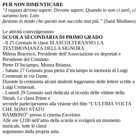
PER NON DIMENTICARE
“I ragazzi devono sapere. Devono sapere. Quando io non ci sarò, ci
saranno loro. Loro
faranno in modo che questo non succeda mai più.”
(Sami Modiano)
Le attività coinvolgeranno:
SCUOLA SECONDARIA DI PRIMO GRADO
- Il 25 Gennaio le classi III ASCOLTERANNO LA
TESTIMONIANZA DELLA SIGNORA
Milena Bracesco, Presidente dell’Associazione ex deportati e
Presidente del Comitato
Pietre D’Inciampo, Monza Brianza.
- Sabato 27 Gennaio posa pietra d’inciampo in memoria di Luigi
Cermenati in via Dante.
Durante la cerimonia alcuni studenti leggeranno delle lettere scritte a
Luigi Cermenati.
- Lunedì 29 Gennaio sarà dedicata al ricordo delle vittime della
Shoah. Le classi Prime e
seconde parteciperanno alla visione del film “L’ULTIMA VOLTA
CHE SONO STATO
BAMBINO” presso il cinema Excelsior.
Alle ore 12:00 nell’atrio della scuola si svolgerà un momento
musicale, tutte le classi
seguiranno dalla propria aula.