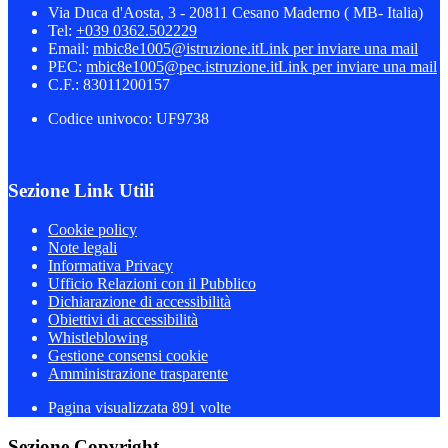
Via Duca d'Aosta, 3 - 20811 Cesano Maderno ( MB- Italia)
Tel:
+039 0362.502229
Email:
mbic8e1005@istruzione.it
Link per inviare una mail
PEC:
mbic8e1005@pec.istruzione.it
Link per inviare una mail
C.F.: 83011200157
Codice univoco: UF9738
Sezione Link Utili
Cookie policy
Note legali
Informativa Privacy
Ufficio Relazioni con il Pubblico
Dichiarazione di accessibilità
Obiettivi di accessibilità
Whistleblowing
Gestione consensi cookie
Amministrazione trasparente
Pagina visualizzata
891
volte
Sezione Copyright