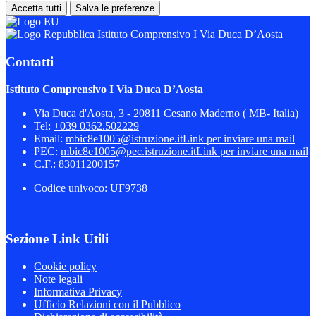
Accetta tutti
Salva le preferenze
Istituto Comprensivo I Via Duca D’Aosta
Contatti
Istituto Comprensivo I Via Duca D’Aosta
Via Duca d'Aosta, 3 - 20811 Cesano Maderno ( MB- Italia)
Tel:
+039 0362.502229
Email:
mbic8e1005@istruzione.it
Link per inviare una mail
PEC:
mbic8e1005@pec.istruzione.it
Link per inviare una mail
C.F.: 83011200157
Codice univoco: UF9738
Sezione Link Utili
Cookie policy
Note legali
Informativa Privacy
Ufficio Relazioni con il Pubblico