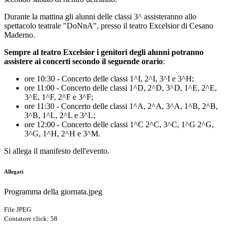
Durante la mattina gli alunni delle classi 3^ assisteranno allo
spettacolo teatrale "DoNnA", presso il teatro Excelsior di Cesano
Maderno.
Sempre al teatro Excelsior i genitori degli alunni potranno
assistere ai concerti secondo il seguende orario
:
ore 10:30 - Concerto delle classi 1^I, 2^I, 3^I e 3^H;
ore 11:00 - Concerto delle classi 1^D, 2^D, 3^D, 1^E, 2^E,
3^E, 1^F, 2^F e 3^F;
ore 11:30 - Concerto delle classi 1^A, 2^A, 3^A, 1^B, 2^B,
3^B, 1^L, 2^L e 3^L;
ore 12:00 - Concerto delle classi 1^C 2^C, 3^C, 1^G 2^G,
3^G, 1^H, 2^H e 3^M.
Si allega il manifesto dell'evento.
Allegati
Programma della giornata.jpeg
File JPEG
Contatore click: 58