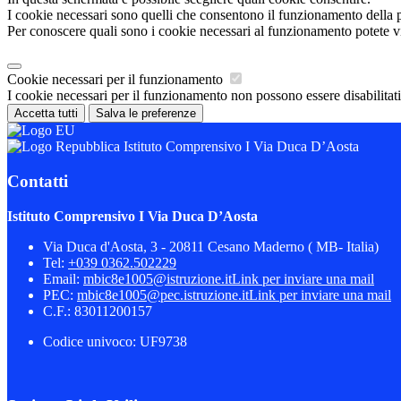
I cookie necessari sono quelli che consentono il funzionamento della pi
Per conoscere quali sono i cookie necessari al funzionamento potete v
Cookie necessari per il funzionamento
I cookie necessari per il funzionamento non possono essere disabilitati.
Accetta tutti
Salva le preferenze
Istituto Comprensivo I Via Duca D’Aosta
Contatti
Istituto Comprensivo I Via Duca D’Aosta
Via Duca d'Aosta, 3 - 20811 Cesano Maderno ( MB- Italia)
Tel:
+039 0362.502229
Email:
mbic8e1005@istruzione.it
Link per inviare una mail
PEC:
mbic8e1005@pec.istruzione.it
Link per inviare una mail
C.F.: 83011200157
Codice univoco: UF9738