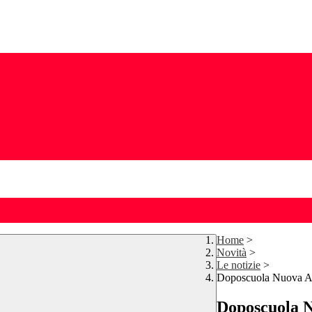
Home
>
Novità
>
Le notizie
>
Doposcuola Nuova Ama
Doposcuola N