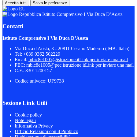
Accetta tutti
Salva le preferenze
Istituto Comprensivo I Via Duca D’Aosta
Contatti
Istituto Comprensivo I Via Duca D’Aosta
Via Duca d'Aosta, 3 - 20811 Cesano Maderno ( MB- Italia)
Tel:
+039 0362.502229
Email:
mbic8e1005@istruzione.it
Link per inviare una mail
PEC:
mbic8e1005@pec.istruzione.it
Link per inviare una mail
C.F.: 83011200157
Codice univoco: UF9738
Sezione Link Utili
Cookie policy
Note legali
Informativa Privacy
Ufficio Relazioni con il Pubblico
Dichiarazione di accessibilità