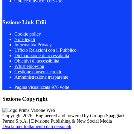
Codice univoco: UF9738
Sezione Link Utili
Cookie policy
Note legali
Informativa Privacy
Ufficio Relazioni con il Pubblico
Dichiarazione di accessibilità
Obiettivi di accessibilità
Whistleblowing
Gestione consensi cookie
Amministrazione trasparente
Pagina visualizzata
976
volte
Sezione Copyright
Copyright 2026 | Engineered and powered by Gruppo Spaggiari
Parma S.p.A. | Divisione Publishing & New Social Media
Disclaimer trattamento dati personali