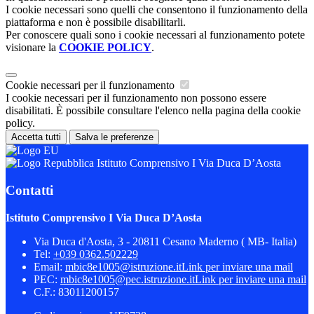
I cookie necessari sono quelli che consentono il funzionamento della
piattaforma e non è possibile disabilitarli.
Per conoscere quali sono i cookie necessari al funzionamento potete
visionare la
COOKIE POLICY
.
Cookie necessari per il funzionamento
I cookie necessari per il funzionamento non possono essere
disabilitati. È possibile consultare l'elenco nella pagina della cookie
policy.
Accetta tutti
Salva le preferenze
Istituto Comprensivo I Via Duca D’Aosta
Contatti
Istituto Comprensivo I Via Duca D’Aosta
Via Duca d'Aosta, 3 - 20811 Cesano Maderno ( MB- Italia)
Tel:
+039 0362.502229
Email:
mbic8e1005@istruzione.it
Link per inviare una mail
PEC:
mbic8e1005@pec.istruzione.it
Link per inviare una mail
C.F.: 83011200157