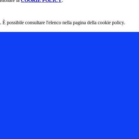
isionare la
COOKIE POLICY
.
 È possibile consultare l'elenco nella pagina della cookie policy.