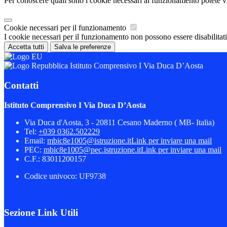
Per conoscere quali sono i cookie necessari al funzionamento potete v
Cookie necessari per il funzionamento
I cookie necessari per il funzionamento non possono essere disabilitati.
Accetta tutti
Salva le preferenze
Istituto Comprensivo I Via Duca D’Aosta
Contatti
Istituto Comprensivo I Via Duca D’Aosta
Via Duca d'Aosta, 3 - 20811 Cesano Maderno ( MB- Italia)
Tel:
+039 0362.502229
Email:
mbic8e1005@istruzione.it
Link per inviare una mail
PEC:
mbic8e1005@pec.istruzione.it
Link per inviare una mail
C.F.: 83011200157
Codice univoco: UF9738
Sezione Link Utili