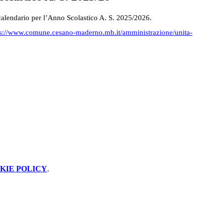
l calendario per l’Anno Scolastico A. S. 2025/2026.
ps://www.comune.cesano-maderno.mb.it/amministrazione/unita-
KIE POLICY
.