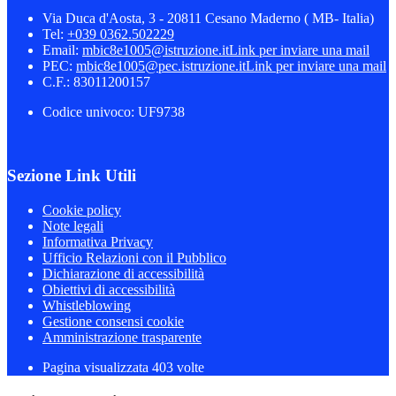
Via Duca d'Aosta, 3 - 20811 Cesano Maderno ( MB- Italia)
Tel:
+039 0362.502229
Email:
mbic8e1005@istruzione.it
Link per inviare una mail
PEC:
mbic8e1005@pec.istruzione.it
Link per inviare una mail
C.F.: 83011200157
Codice univoco: UF9738
Sezione Link Utili
Cookie policy
Note legali
Informativa Privacy
Ufficio Relazioni con il Pubblico
Dichiarazione di accessibilità
Obiettivi di accessibilità
Whistleblowing
Gestione consensi cookie
Amministrazione trasparente
Pagina visualizzata
403
volte