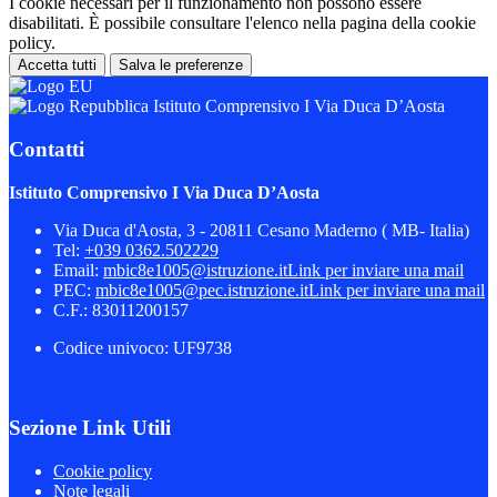
I cookie necessari per il funzionamento non possono essere
disabilitati. È possibile consultare l'elenco nella pagina della cookie
policy.
Accetta tutti
Salva le preferenze
Istituto Comprensivo I Via Duca D’Aosta
Contatti
Istituto Comprensivo I Via Duca D’Aosta
Via Duca d'Aosta, 3 - 20811 Cesano Maderno ( MB- Italia)
Tel:
+039 0362.502229
Email:
mbic8e1005@istruzione.it
Link per inviare una mail
PEC:
mbic8e1005@pec.istruzione.it
Link per inviare una mail
C.F.: 83011200157
Codice univoco: UF9738
Sezione Link Utili
Cookie policy
Note legali