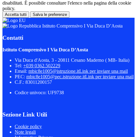
disabilitati. È possibile consultare l'elenco nella pagina della cookie
policy.
Accetta tutti
Salva le preferenze
Istituto Comprensivo I Via Duca D’Aosta
Contatti
Istituto Comprensivo I Via Duca D’Aosta
Via Duca d'Aosta, 3 - 20811 Cesano Maderno ( MB- Italia)
Tel:
+039 0362.502229
Email:
mbic8e1005@istruzione.it
Link per inviare una mail
PEC:
mbic8e1005@pec.istruzione.it
Link per inviare una mail
C.F.: 83011200157
Codice univoco: UF9738
Sezione Link Utili
Cookie policy
Note legali