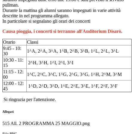
pullman.
Durante la mattina gli alunni saranno impegnati in varie attività
descritte in nel programma allegato.
In particolare si segnalano gli orari dei concerti
Causa pioggia, i concerti si terranno all'Auditorium Disarò.
Orario
Classi
9:45 - 10:
1^A, 2^A, 3^A, 1^B, 2^B, 3^B, 1^L, 2^L, 3^L
30
10:30 - 11:
2^H, 3^H, 1^I, 2^I, 3^I
15
11:15 - 12:
1^C, 2^C, 3^C, 1^G, 2^G, 3^G, 1^H, 2^M, 3^M
00
12:00 - 12:
1^D, 2^D, 3^D, 1^E, 2^E, 3^E, 1^F, 2^F, 3^F
45
Si ringrazia per l'attenzione.
Allegati
515 All. 2 PROGRAMMA 25 MAGGIO.png
File PNG