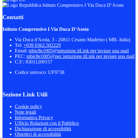
Istituto Comprensivo I Via Duca D’Aosta
Contatti
Istituto Comprensivo I Via Duca D’Aosta
Via Duca d'Aosta, 3 - 20811 Cesano Maderno ( MB- Italia)
Tel:
+039 0362.502229
Email:
mbic8e1005@istruzione.it
Link per inviare una mail
PEC:
mbic8e1005@pec.istruzione.it
Link per inviare una mail
C.F.: 83011200157
Codice univoco: UF9738
Sezione Link Utili
Cookie policy
Note legali
Informativa Privacy
Ufficio Relazioni con il Pubblico
Dichiarazione di accessibilità
Obiettivi di accessibilità