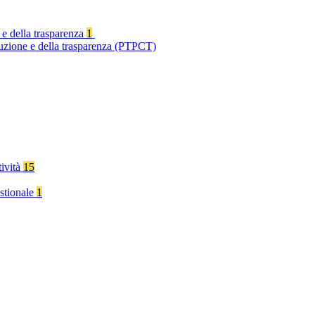
 e della trasparenza
1
ruzione e della trasparenza (PTPCT)
tività
15
stionale
1