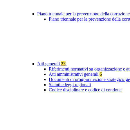
Piano triennale per la prevenzione della corruzione
Piano triennale per la prevenzione della cor
Atti generali
23
Riferimenti normativi su organizzazione e at
Atti amministrativi generali
6
Documenti di programmazione strategico-ge
Statuti e leggi regionali
Codice disciplinare e codice di condotta