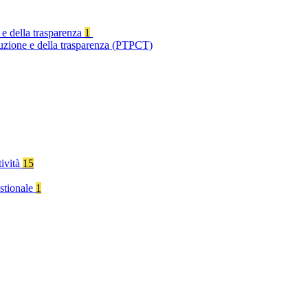
 e della trasparenza
1
ruzione e della trasparenza (PTPCT)
tività
15
stionale
1