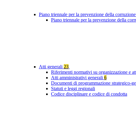
Piano triennale per la prevenzione della corruzione
Piano triennale per la prevenzione della cor
Atti generali
23
Riferimenti normativi su organizzazione e at
Atti amministrativi generali
6
Documenti di programmazione strategico-ge
Statuti e leggi regionali
Codice disciplinare e codice di condotta