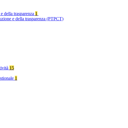
 e della trasparenza
1
ruzione e della trasparenza (PTPCT)
tività
15
stionale
1