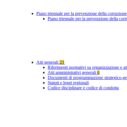
Piano triennale per la prevenzione della corruzione
Piano triennale per la prevenzione della cor
Atti generali
23
Riferimenti normativi su organizzazione e at
Atti amministrativi generali
6
Documenti di programmazione strategico-ge
Statuti e leggi regionali
Codice disciplinare e codice di condotta