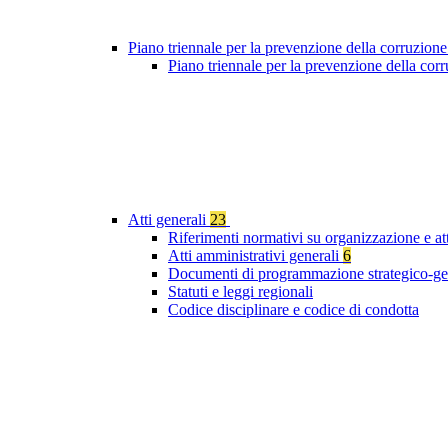
Piano triennale per la prevenzione della corruzione
Piano triennale per la prevenzione della cor
Atti generali
23
Riferimenti normativi su organizzazione e at
Atti amministrativi generali
6
Documenti di programmazione strategico-ge
Statuti e leggi regionali
Codice disciplinare e codice di condotta