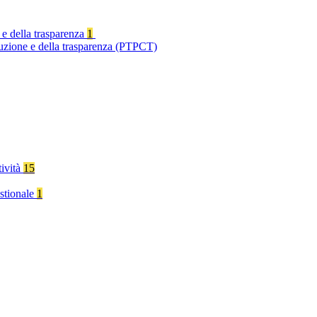
 e della trasparenza
1
ruzione e della trasparenza (PTPCT)
tività
15
stionale
1